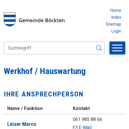
Navigieren in Böckten
SCHNELLNAVIGATION
METAN
Home
Index
Sitemap
Login
Suchbegriff
Suche starten
Werkhof / Hauswartung
IHRE ANSPRECHPERSON
Name / Funktion
Kontakt
Zentrale
061 985 88 66
Leiser
Marco
E-Mail