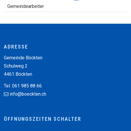
Funktion
Gemeindearbeiter
Footer
ADRESSE
Gemeinde Böckten
Schulweg 2
4461 Böckten
Tel. 061 985 88 66
info@boeckten.ch
ÖFFNUNGSZEITEN SCHALTER
Wochentag
Vormittag