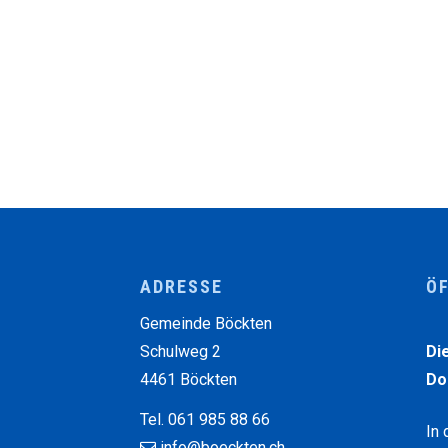
Footer
ADRESSE
Ö
Wo
Gemeinde Böckten
Schulweg 2
Di
4461 Böckten
Do
Tel. 061 985 88 66
In 
info@boeckten.ch