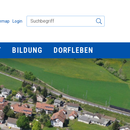
Suchbegriff
IGATION
temap
Login
Suche starten
Bildung
Dorfleben
T
BILDUNG
DORFLEBEN