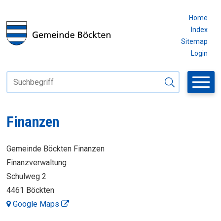
Navigieren in Böckten
SCHNELLNAVIGATION
METAN
Home
Index
Sitemap
Login
Suchbegriff
Suche starten
Finanzen
ADRESSE
Gemeinde Böckten Finanzen
Finanzverwaltung
Schulweg 2
4461 Böckten
Google Maps