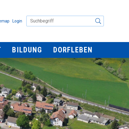
Suchbegriff
IGATION
temap
Login
Suche starten
Bildung
Dorfleben
T
BILDUNG
DORFLEBEN