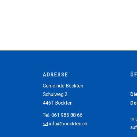
Footer
ADRESSE
Ö
Wo
Gemeinde Böckten
Schulweg 2
Di
4461 Böckten
Do
Tel. 061 985 88 66
In 
info@boeckten.ch
au