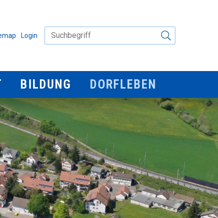
Suchbegriff
IGATION
temap
Login
Suche starten
Bildung
Dorfleben
T
BILDUNG
DORFLEBEN